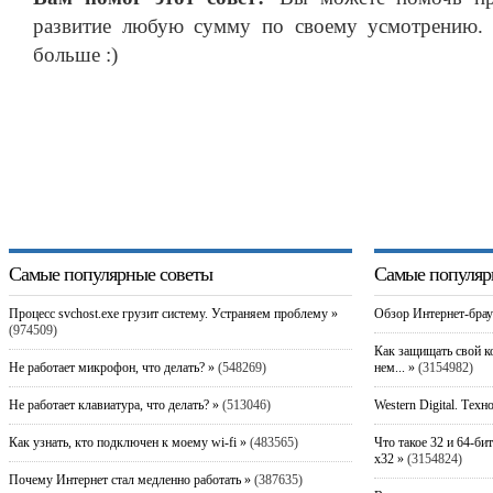
развитие любую сумму по своему усмотрению. 
больше :)
Самые популярные советы
Самые популяр
Процесс svchost.exe грузит систему. Устраняем проблему »
Обзор Интернет-брау
(974509)
Как защищать свой к
Не работает микрофон, что делать? »
(548269)
нем... »
(3154982)
Не работает клавиатура, что делать? »
(513046)
Western Digital. Техн
Как узнать, кто подключен к моему wi-fi »
(483565)
Что такое 32 и 64-би
x32 »
(3154824)
Почему Интернет стал медленно работать »
(387635)