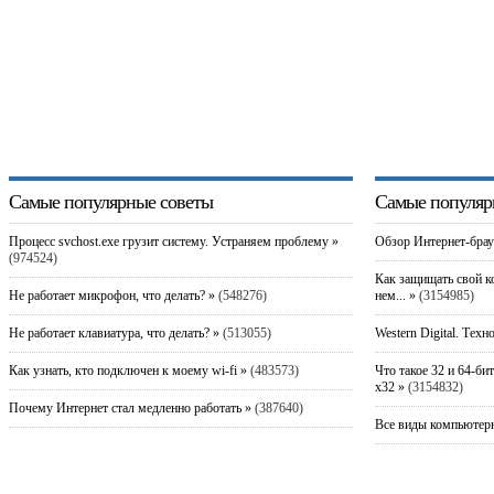
Самые популярные советы
Самые популяр
Процесс svchost.exe грузит систему. Устраняем проблему »
Обзор Интернет-брау
(974524)
Как защищать свой к
Не работает микрофон, что делать? »
(548276)
нем... »
(3154985)
Не работает клавиатура, что делать? »
(513055)
Western Digital. Техн
Как узнать, кто подключен к моему wi-fi »
(483573)
Что такое 32 и 64-би
x32 »
(3154832)
Почему Интернет стал медленно работать »
(387640)
Все виды компьютерн