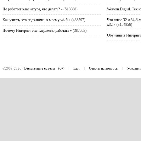
Не работает клавиатура, что делать? »
(513088)
Western Digital. Техн
Как узнать, кто подключен к моему wi-fi »
(483597)
Что такое 32 и 64-би
x32 »
(3154856)
Почему Интернет стал медленно работать »
(387653)
Обучение в Интернет
©2009-2026
Бесплатные советы
(6+)
|
Блог
|
Ответы на вопросы
|
Условия 