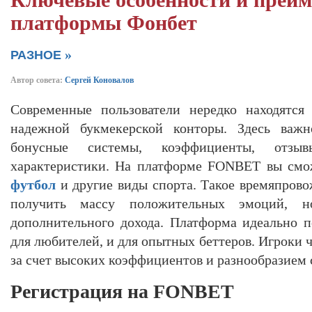
Ключевые особенности и преи
платформы Фонбет
»
РАЗНОЕ
Автор совета:
Сергей Коновалов
Современные пользователи нередко находятся
надежной букмекерской конторы. Здесь важ
бонусные системы, коэффициенты, отзы
характеристики. На платформе FONBET вы смо
футбол
и другие виды спорта. Такое времяпрово
получить массу положительных эмоций, н
дополнительного дохода. Платформа идеально п
для любителей, и для опытных беттеров. Игроки
за счет высоких коэффициентов и разнообразием 
Регистрация на FONBET