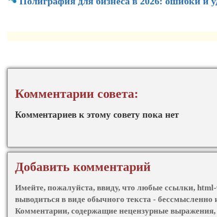
Полиграфия для бизнеса в 2026: ошибки и 
Комментарии совета:
Комментариев к этому совету пока нет
Добавить комментарий
Имейте, пожалуйста, ввиду, что любые ссылки, html-
выводиться в виде обычного текста - бессмысленно 
Комментарии, содержащие нецензурные выражения, 