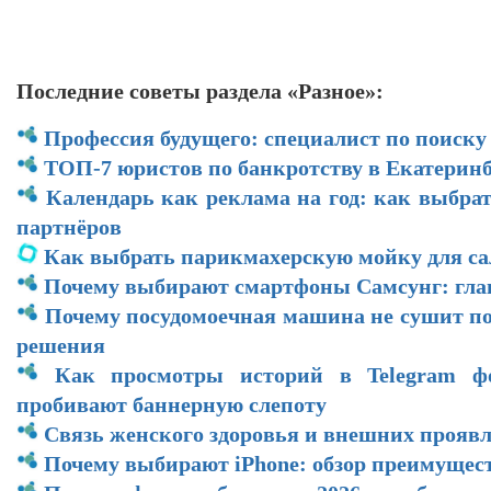
Последние советы раздела «Разное»:
Профессия будущего: специалист по поиску
ТОП-7 юристов по банкротству в Екатеринб
Календарь как реклама на год: как выбра
партнёров
Как выбрать парикмахерскую мойку для са
Почему выбирают смартфоны Самсунг: гл
Почему посудомоечная машина не сушит по
решения
Как просмотры историй в Telegram ф
пробивают баннерную слепоту
Связь женского здоровья и внешних прояв
Почему выбирают iPhone: обзор преимущес