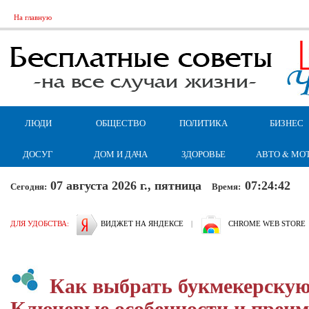
На главную
ЛЮДИ
ОБЩЕСТВО
ПОЛИТИКА
БИЗНЕС
ДОСУГ
ДОМ И ДАЧА
ЗДОРОВЬЕ
АВТО & МО
07 августа 2026 г., пятница
07:24:42
Сегодня:
Время:
ДЛЯ УДОБСТВА:
ВИДЖЕТ НА ЯНДЕКСЕ
|
CHROME WEB STORE
Как выбрать букмекерскую