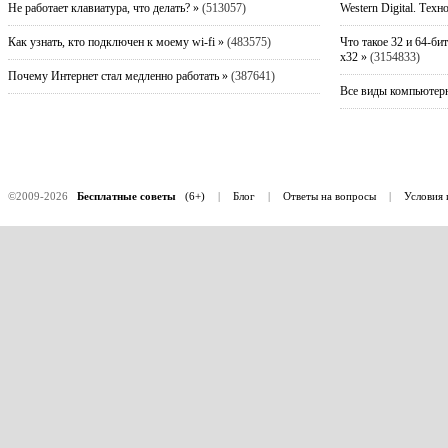
Не работает клавиатура, что делать? »
(513057)
Western Digital. Техн
Как узнать, кто подключен к моему wi-fi »
(483575)
Что такое 32 и 64-би
x32 »
(3154833)
Почему Интернет стал медленно работать »
(387641)
Все виды компьютерн
©2009-2026
Бесплатные советы
(6+)
|
Блог
|
Ответы на вопросы
|
Условия 