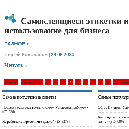
Самоклеящиеся этикетки и
использование для бизнеса
»
РАЗНОЕ
Сергей Коновалов
|
29.08.2024
Читать »
Первая
Предыдущая
1
2
3
4
5
6
7
8
9
Следующ
Самые популярные советы
Самые популяр
Процесс svchost.exe грузит систему. Устраняем проблему »
Обзор Интернет-брау
(974536)
Как защищать свой к
Не работает микрофон, что делать? »
(548278)
нем... »
(3154986)