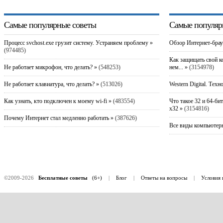
Самые популярные советы
Самые популяр
Процесс svchost.exe грузит систему. Устраняем проблему »
Обзор Интернет-брау
(974485)
Как защищать свой к
Не работает микрофон, что делать? »
(548253)
нем... »
(3154978)
Не работает клавиатура, что делать? »
(513026)
Western Digital. Техн
Как узнать, кто подключен к моему wi-fi »
(483554)
Что такое 32 и 64-би
x32 »
(3154816)
Почему Интернет стал медленно работать »
(387626)
Все виды компьютерн
©2009-2026
Бесплатные советы
(6+)
|
Блог
|
Ответы на вопросы
|
Условия 