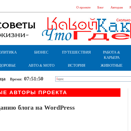
О проекте
Блог
Авторам
Р
ОЛИТИКА
БИЗНЕС
ПУТЕШЕСТВИЯ
РАБОТА &
КАРЬЕРА
ДОРОВЬЕ
АВТО & МОТО
ИСТОРИЯ
ЖИВОТНЫЕ
ница
07:51:51
Время:
ЫЕ АВТОРЫ ПРОЕКТА
анию блога на WordPress