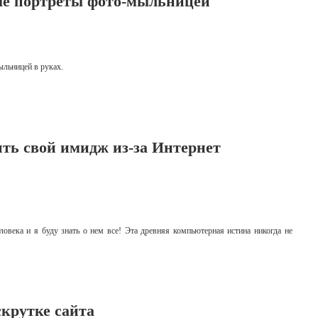
ые портреты фото-мыльницей
льницей в руках.
ить свой имидж из-за Интернет
овека и я буду знать о нем все! Эта древняя компьютерная истина никогда не
скрутке сайта