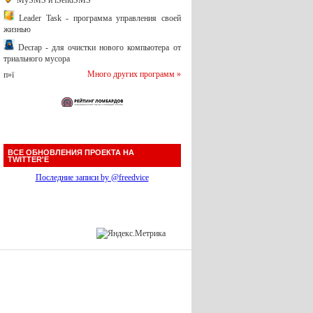
MySMS и iSendSMS
Leader Task - программа управления своей
жизнью
Decrap - для очистки нового компьютера от
триального мусора
Много других программ »
п»ї
ВСЕ ОБНОВЛЕНИЯ ПРОЕКТА НА
TWITTER'Е
Последние записи by @freedvice